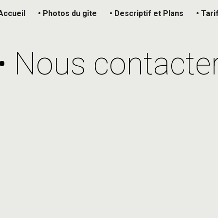
Accueil
• Photos du gîte
• Descriptif et Plans
• Tari
ip to main content
Skip to navigat
• Nous contacte