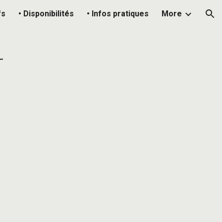
fs
• Disponibilités
• Infos pratiques
More
ion
r